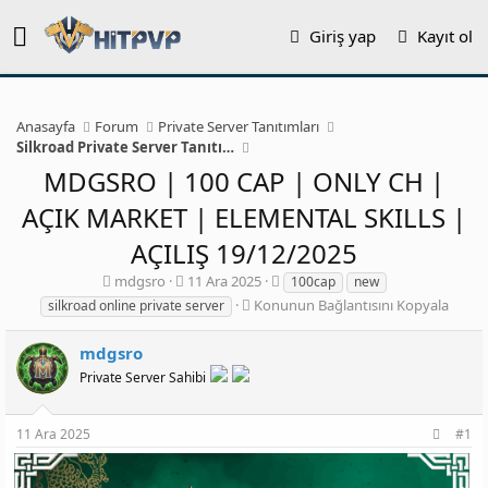
Giriş yap
Kayıt ol
Anasayfa
Forum
Private Server Tanıtımları
Silkroad Private Server Tanıtımları
MDGSRO | 100 CAP | ONLY CH |
AÇIK MARKET | ELEMENTAL SKILLS |
AÇILIŞ 19/12/2025
K
B
E
mdgsro
11 Ara 2025
100cap
new
o
a
t
K
Konunun Bağlantısını Kopyala
silkroad online private server
n
ş
i
o
b
l
k
n
mdgsro
u
a
e
u
Private Server Sahibi
y
n
t
n
u
g
l
u
b
ı
e
n
11 Ara 2025
#1
a
ç
r
B
ş
t
a
l
a
ğ