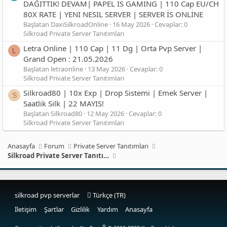
DAĞITTIK! DEVAM| PAPEL IS GAMING | 110 Cap EU/CH
80X RATE | YENI NESIL SERVER | SERVER İS ONLİNE
Başlatan DaxiSilkroadOnline
16 May 2026
Cevaplar: 0
Silkroad Private Server Tanıtımları
Letra Online | 110 Cap | 11 Dg | Orta Pvp Server |
L
Grand Open : 21.05.2026
Başlatan letraonline
13 May 2026
Cevaplar: 0
Silkroad Private Server Tanıtımları
Silkroad80 | 10x Exp | Drop Sistemi | Emek Server |
S
Saatlik Silk | 22 MAYIS!
Başlatan Silkroad80
12 May 2026
Cevaplar: 0
Silkroad Private Server Tanıtımları
Anasayfa
Forum
Private Server Tanıtımları
Silkroad Private Server Tanıtımları
silkroad pvp serverlar
Türkçe (TR)
İletişim
Şartlar
Gizlilik
Yardım
Anasayfa
®