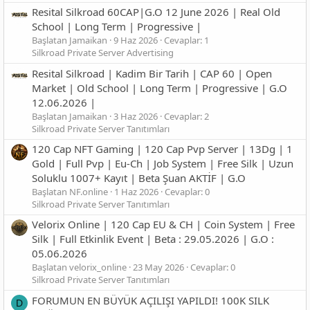
Resital Silkroad 60CAP|G.O 12 June 2026 | Real Old
School | Long Term | Progressive |
Başlatan Jamaikan
9 Haz 2026
Cevaplar: 1
Silkroad Private Server Advertising
Resital Silkroad | Kadim Bir Tarih | CAP 60 | Open
Market | Old School | Long Term | Progressive | G.O
12.06.2026 |
Başlatan Jamaikan
3 Haz 2026
Cevaplar: 2
Silkroad Private Server Tanıtımları
120 Cap NFT Gaming | 120 Cap Pvp Server | 13Dg | 1
Gold | Full Pvp | Eu-Ch | Job System | Free Silk | Uzun
Soluklu 1007+ Kayıt | Beta Şuan AKTİF | G.O
Başlatan NF.online
1 Haz 2026
Cevaplar: 0
Silkroad Private Server Tanıtımları
Velorix Online | 120 Cap EU & CH | Coin System | Free
Silk | Full Etkinlik Event | Beta : 29.05.2026 | G.O :
05.06.2026
Başlatan velorix_online
23 May 2026
Cevaplar: 0
Silkroad Private Server Tanıtımları
FORUMUN EN BÜYÜK AÇILIŞI YAPILDI! 100K SILK
D