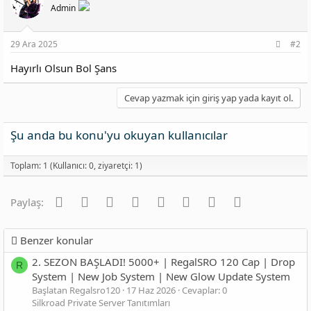
Admin
29 Ara 2025
#2
Hayırlı Olsun Bol Şans
Cevap yazmak için giriş yap yada kayıt ol.
Şu anda bu konu'yu okuyan kullanıcılar
Toplam: 1 (Kullanıcı: 0, ziyaretçi: 1)
Facebook
Twitter
Reddit
Pinterest
Tumblr
WhatsApp
E-posta
Link
Paylaş:
Benzer konular
2. SEZON BAŞLADI! 5000+ | RegalSRO 120 Cap | Drop
R
System | New Job System | New Glow Update System
Başlatan Regalsro120
17 Haz 2026
Cevaplar: 0
Silkroad Private Server Tanıtımları