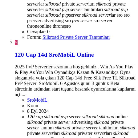
server
lar
silkroad
private
server
ları
silkroad
private
server
ler
silkroad
pvp
server
tanitimlari
silkroad
pvp
server
lar
silkroad
pvp
server
silkroad
server
lar
sro
sro
pserver advertising
sro
pvp
server
sro
server
throneonline
thronesro
Cevaplar: 0
Forum:
Silkroad Private Server Tanıtımları
S
120 Cap 14d SroMobiL Online
2025 PvP Serverler sezonuna hoş geldiniz.. Win As You Play
& Play As You Win Oynadıkça Kazan & Kazandıkça Oyna
sloganıyla yola çıkan 120 Cap 14d Free Silk Free TL Silkroad
PvP Serveri SroMobiL 6 Ağustos günü 3 günlük Beta
sürecinin ardından start tuşuna basarak oyuncularına kapılarını
açtı...
SroMobiL
Konu
8 Eyl 2024
120
cap
silkroad
pvp
server
silkroad
silkroad
online
silkroad
private
server
advertising
silkroad
private
server
tanıtım
silkroad
private
server
tanitimlari
silkroad
private
server
ları
silkroad
privater
server
ları
silkroad