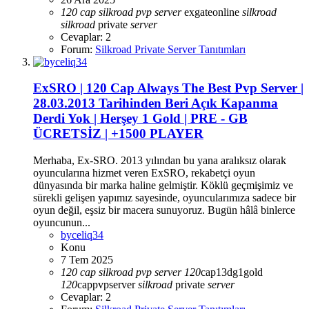
120
cap
silkroad
pvp
server
exgateonline
silkroad
silkroad
private
server
Cevaplar: 2
Forum:
Silkroad Private Server Tanıtımları
ExSRO | 120 Cap Always The Best Pvp Server |
28.03.2013 Tarihinden Beri Açık Kapanma
Derdi Yok | Herşey 1 Gold | PRE - GB
ÜCRETSİZ | +1500 PLAYER
Merhaba, Ex-SRO. 2013 yılından bu yana aralıksız olarak
oyuncularına hizmet veren ExSRO, rekabetçi oyun
dünyasında bir marka haline gelmiştir. Köklü geçmişimiz ve
sürekli gelişen yapımız sayesinde, oyuncularımıza sadece bir
oyun değil, eşsiz bir macera sunuyoruz. Bugün hâlâ binlerce
oyuncunun...
byceliq34
Konu
7 Tem 2025
120
cap
silkroad
pvp
server
120
cap13dg1gold
120
cappvpserver
silkroad
private
server
Cevaplar: 2