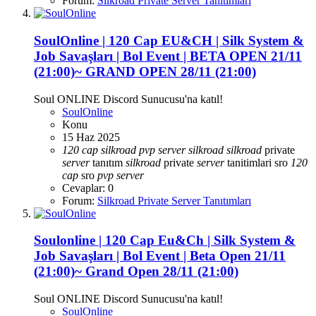
Forum:
Silkroad Private Server Tanıtımları
SoulOnline | 120 Cap EU&CH | Silk System &
Job Savaşları | Bol Event | BETA OPEN 21/11
(21:00)~ GRAND OPEN 28/11 (21:00)
Soul ONLINE Discord Sunucusu'na katıl!
SoulOnline
Konu
15 Haz 2025
120
cap
silkroad
pvp
server
silkroad
silkroad
private
server
tanıtım
silkroad
private
server
tanitimlari
sro
120
cap
sro
pvp
server
Cevaplar: 0
Forum:
Silkroad Private Server Tanıtımları
Soulonline | 120 Cap Eu&Ch | Silk System &
Job Savaşları | Bol Event | Beta Open 21/11
(21:00)~ Grand Open 28/11 (21:00)
Soul ONLINE Discord Sunucusu'na katıl!
SoulOnline