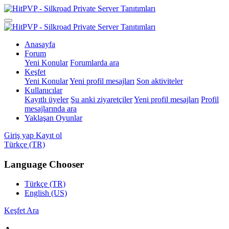
Anasayfa
Forum
Yeni Konular
Forumlarda ara
Keşfet
Yeni Konular
Yeni profil mesajları
Son aktiviteler
Kullanıcılar
Kayıtlı üyeler
Şu anki ziyaretçiler
Yeni profil mesajları
Profil
mesajlarında ara
Yaklaşan Oyunlar
Giriş yap
Kayıt ol
Türkçe (TR)
Language Chooser
Türkçe (TR)
English (US)
Keşfet
Ara