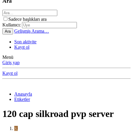
Ara
Sadece başlıkları ara
Kullanıcı:
Gelişmiş Arama…
Ara
Son aktivite
Kayıt ol
Menü
Giriş yap
Kayıt ol
Anasayfa
Etiketler
120 cap silkroad pvp server
K