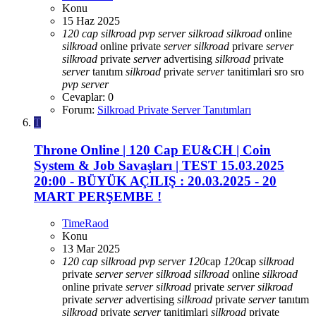
Konu
15 Haz 2025
120
cap
silkroad
pvp
server
silkroad
silkroad
online
silkroad
online private
server
silkroad
privare
server
silkroad
private
server
advertising
silkroad
private
server
tanıtım
silkroad
private
server
tanitimlari
sro
sro
pvp
server
Cevaplar: 0
Forum:
Silkroad Private Server Tanıtımları
T
Throne Online | 120 Cap EU&CH | Coin
System & Job Savaşları | TEST 15.03.2025
20:00 - BÜYÜK AÇILIŞ : 20.03.2025 - 20
MART PERŞEMBE !
TimeRaod
Konu
13 Mar 2025
120
cap
silkroad
pvp
server
120
cap
120
cap
silkroad
private
server
server
silkroad
silkroad
online
silkroad
online private
server
silkroad
private
server
silkroad
private
server
advertising
silkroad
private
server
tanıtım
silkroad
private
server
tanitimlari
silkroad
private