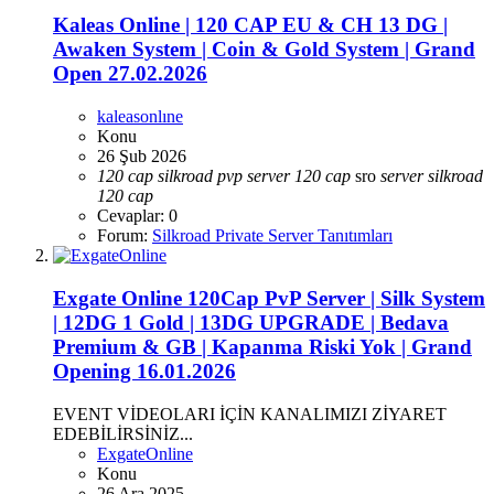
Kaleas Online | 120 CAP EU & CH 13 DG |
Awaken System | Coin & Gold System | Grand
Open 27.02.2026
kaleasonlıne
Konu
26 Şub 2026
120
cap
silkroad
pvp
server
120
cap
sro
server
silkroad
120
cap
Cevaplar: 0
Forum:
Silkroad Private Server Tanıtımları
Exgate Online 120Cap PvP Server | Silk System
| 12DG 1 Gold | 13DG UPGRADE | Bedava
Premium & GB | Kapanma Riski Yok | Grand
Opening 16.01.2026
EVENT VİDEOLARI İÇİN KANALIMIZI ZİYARET
EDEBİLİRSİNİZ...
ExgateOnline
Konu
26 Ara 2025