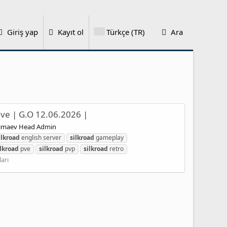
Giriş yap
Kayıt ol
Türkçe (TR)
Ara
ive | G.O 12.06.2026 |
himaev Head Admin
ilkroad
english server
silkroad
gameplay
ilkroad
pve
silkroad
pvp
silkroad
retro
ları