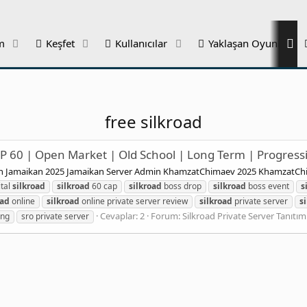
m
Keşfet
Kullanıcılar
Yaklaşan Oyunlar
free silkroad
CAP 60 | Open Market | Old School | Long Term | Progress
ion Jamaikan 2025 Jamaikan Server Admin KhamzatChimaev 2025 KhamzatC
ital
silkroad
silkroad
60 cap
silkroad
boss drop
silkroad
boss event
s
oad
online
silkroad
online private server review
silkroad
private server
s
Cevaplar: 2
Forum:
Silkroad Private Server Tanıtım
ing
sro private server