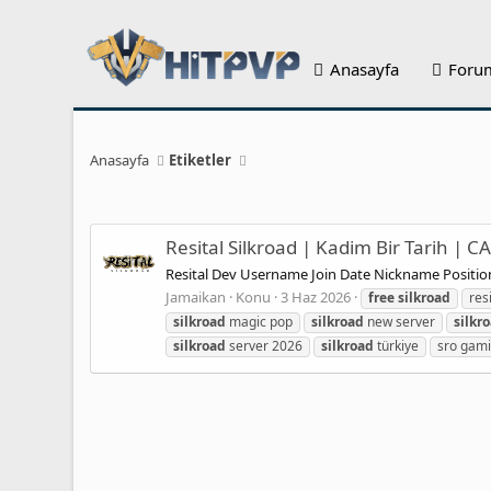
Anasayfa
Foru
Anasayfa
Etiketler
Resital Silkroad | Kadim Bir Tarih | 
Resital Dev Username Join Date Nickname Posit
Jamaikan
Konu
3 Haz 2026
free
silkroad
res
silkroad
magic pop
silkroad
new server
silkr
silkroad
server 2026
silkroad
türkiye
sro gam