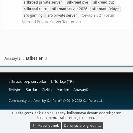
silkroad
private server
silkroad
pve
silkroad
pvp
silkroad
retro
silkroad
server 2026
silkroad
türkiye
Cevaplar: 2
Forum:
sro gaming
sro private server
Silkroad Private Server Tanıtımları
Anasayfa
Etiketler
silkroad pvp serverlar
Türkçe (TR)
İletişim
Şartlar
Gizlilik
Yardım
Anasayfa
®
Community platform by XenForo
© 2010-2022 XenForo Ltd.
Bu site çerezler kullanır. Bu siteyi kullanmaya devam ederek çerez
kullanımımızı kabul etmiş olursunuz.
Kabul etmek
Daha fazla bilgi edin.…