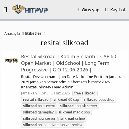
Giriş yap
Kayıt ol
Anasayfa
Etiketler
resital silkroad
Resital Silkroad | Kadim Bir Tarih | CAP 60 |
Open Market | Old School | Long Term |
Progressive | G.O 12.06.2026 |
Resital Dev Username Join Date Nickname Position Jamaikan
2025 Jamaikan Server Admin KhamzatChimaev 2025
KhamzatChimaev Head Admin
Jamaikan
Konu
3 Haz 2026
free
silkroad
resital
silkroad
silkroad
60 cap
silkroad
boss drop
silkroad
boss event
silkroad
english server
silkroad
gameplay
silkroad
magic pop
silkroad
new server
silkroad
online
silkroad
online private server review