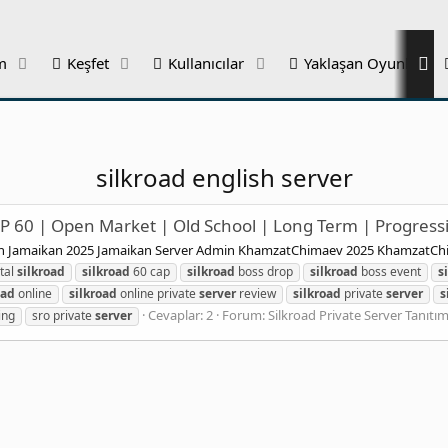
m
Keşfet
Kullanıcılar
Yaklaşan Oyunlar
silkroad english server
CAP 60 | Open Market | Old School | Long Term | Progress
ion Jamaikan 2025 Jamaikan Server Admin KhamzatChimaev 2025 KhamzatC
ital
silkroad
silkroad
60 cap
silkroad
boss drop
silkroad
boss event
s
oad
online
silkroad
online private
server
review
silkroad
private
server
s
Cevaplar: 2
Forum:
Silkroad Private Server Tanıtım
ing
sro private
server