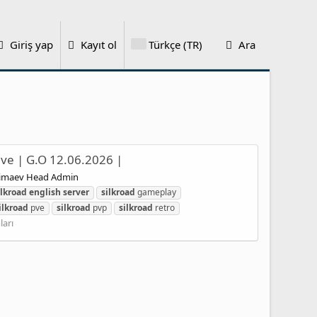
Giriş yap
Kayıt ol
Türkçe (TR)
Ara
ive | G.O 12.06.2026 |
himaev Head Admin
ilkroad
english
server
silkroad
gameplay
ilkroad
pve
silkroad
pvp
silkroad
retro
ları