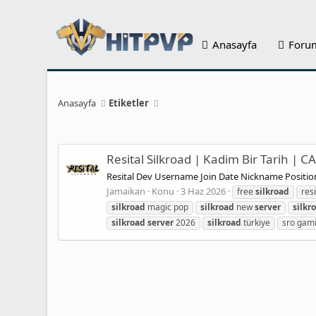
Anasayfa
Foru
Anasayfa
Etiketler
Resital Silkroad | Kadim Bir Tarih | 
Resital Dev Username Join Date Nickname Posit
Jamaikan
Konu
3 Haz 2026
free
silkroad
res
silkroad
magic pop
silkroad
new
server
silkr
silkroad
server
2026
silkroad
türkiye
sro gam