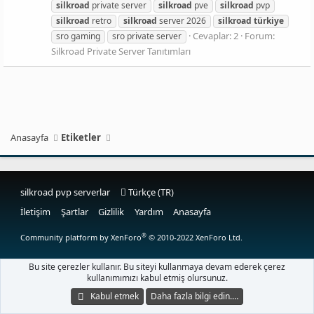
silkroad
private server
silkroad
pve
silkroad
pvp
silkroad
retro
silkroad
server 2026
silkroad
türkiye
Cevaplar: 2
Forum:
sro gaming
sro private server
Silkroad Private Server Tanıtımları
Anasayfa
Etiketler
silkroad pvp serverlar
Türkçe (TR)
İletişim
Şartlar
Gizlilik
Yardım
Anasayfa
®
Community platform by XenForo
© 2010-2022 XenForo Ltd.
Bu site çerezler kullanır. Bu siteyi kullanmaya devam ederek çerez
kullanımımızı kabul etmiş olursunuz.
Kabul etmek
Daha fazla bilgi edin.…