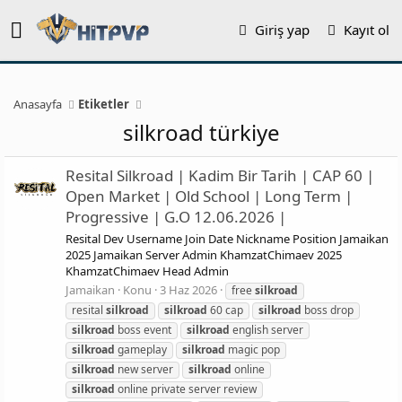
Giriş yap
Kayıt ol
Anasayfa
Etiketler
silkroad türkiye
Resital Silkroad | Kadim Bir Tarih | CAP 60 |
Open Market | Old School | Long Term |
Progressive | G.O 12.06.2026 |
Resital Dev Username Join Date Nickname Position Jamaikan
2025 Jamaikan Server Admin KhamzatChimaev 2025
KhamzatChimaev Head Admin
Jamaikan
Konu
3 Haz 2026
free
silkroad
resital
silkroad
silkroad
60 cap
silkroad
boss drop
silkroad
boss event
silkroad
english server
silkroad
gameplay
silkroad
magic pop
silkroad
new server
silkroad
online
silkroad
online private server review