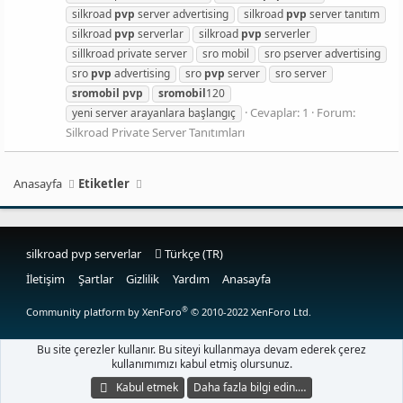
silkroad
pvp
server advertising
silkroad
pvp
server tanıtım
silkroad
pvp
serverlar
silkroad
pvp
serverler
sillkroad private server
sro mobil
sro pserver advertising
sro
pvp
advertising
sro
pvp
server
sro server
sromobil
pvp
sromobil
120
Cevaplar: 1
Forum:
yeni server arayanlara başlangıç
Silkroad Private Server Tanıtımları
Anasayfa
Etiketler
silkroad pvp serverlar
Türkçe (TR)
İletişim
Şartlar
Gizlilik
Yardım
Anasayfa
®
Community platform by XenForo
© 2010-2022 XenForo Ltd.
Bu site çerezler kullanır. Bu siteyi kullanmaya devam ederek çerez
kullanımımızı kabul etmiş olursunuz.
Kabul etmek
Daha fazla bilgi edin.…