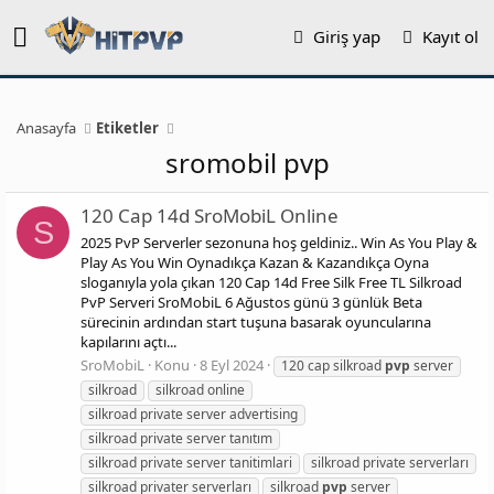
Giriş yap
Kayıt ol
Anasayfa
Etiketler
sromobil pvp
120 Cap 14d SroMobiL Online
S
2025 PvP Serverler sezonuna hoş geldiniz.. Win As You Play &
Play As You Win Oynadıkça Kazan & Kazandıkça Oyna
sloganıyla yola çıkan 120 Cap 14d Free Silk Free TL Silkroad
PvP Serveri SroMobiL 6 Ağustos günü 3 günlük Beta
sürecinin ardından start tuşuna basarak oyuncularına
kapılarını açtı...
SroMobiL
Konu
8 Eyl 2024
120 cap silkroad
pvp
server
silkroad
silkroad online
silkroad private server advertising
silkroad private server tanıtım
silkroad private server tanitimlari
silkroad private serverları
silkroad privater serverları
silkroad
pvp
server