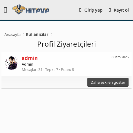
Giriş yap
Kayıt ol
Anasayfa
Kullanıcılar
Profil Ziyaretçileri
admin
8 Tem 2025
Admin
Mesajlar
31
Tepki
7
Puan
8
Daha eskileri göster