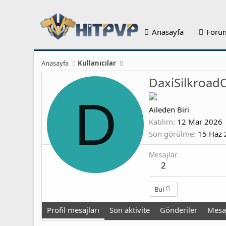
Anasayfa
Foru
Anasayfa
Kullanıcılar
DaxiSilkroad
D
Aileden Biri
Katılım
12 Mar 2026
Son görülme
15 Haz
Mesajlar
2
Bul
Profil mesajları
Son aktivite
Gönderiler
Mesaj