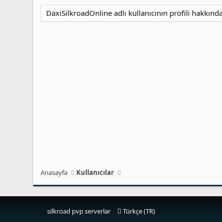
DaxiSilkroadOnline adlı kullanıcının profili hakkın
Anasayfa
Kullanıcılar
silkroad pvp serverlar
Türkçe (TR)