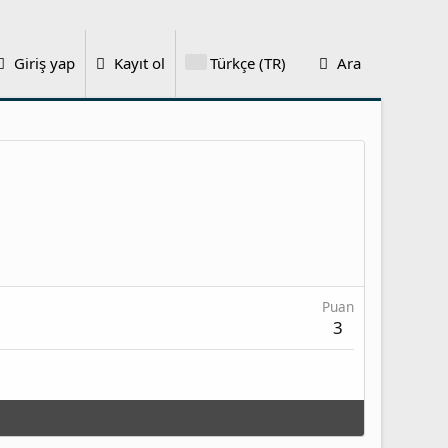
Giriş yap
Kayıt ol
Türkçe (TR)
Ara
Puan
3