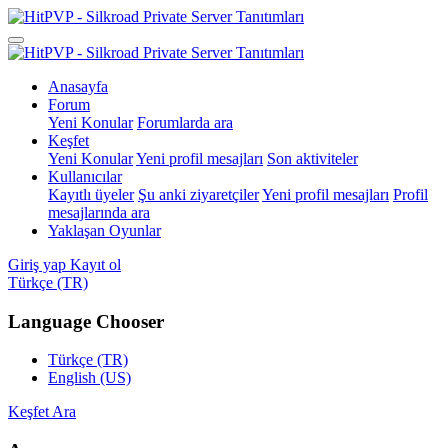
Anasayfa
Forum
Yeni Konular
Forumlarda ara
Keşfet
Yeni Konular
Yeni profil mesajları
Son aktiviteler
Kullanıcılar
Kayıtlı üyeler
Şu anki ziyaretçiler
Yeni profil mesajları
Profil
mesajlarında ara
Yaklaşan Oyunlar
Giriş yap
Kayıt ol
Türkçe (TR)
Language Chooser
Türkçe (TR)
English (US)
Keşfet
Ara