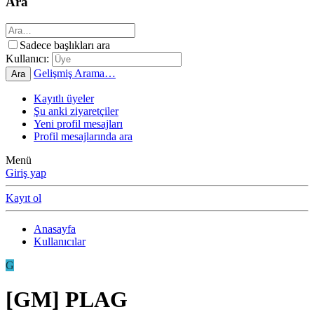
Ara
Sadece başlıkları ara
Kullanıcı:
Gelişmiş Arama…
Ara
Kayıtlı üyeler
Şu anki ziyaretçiler
Yeni profil mesajları
Profil mesajlarında ara
Menü
Giriş yap
Kayıt ol
Anasayfa
Kullanıcılar
G
[GM] PLAG