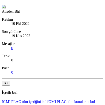
Aileden Biri
Katılım
19 Eki 2022
Son görülme
19 Kas 2022
Mesajlar
0
Tepki
0
Puan
0
Bul
İçerik bul
[GM] PLAG tüm içeriğini bul
[GM] PLAG tüm konularını bul