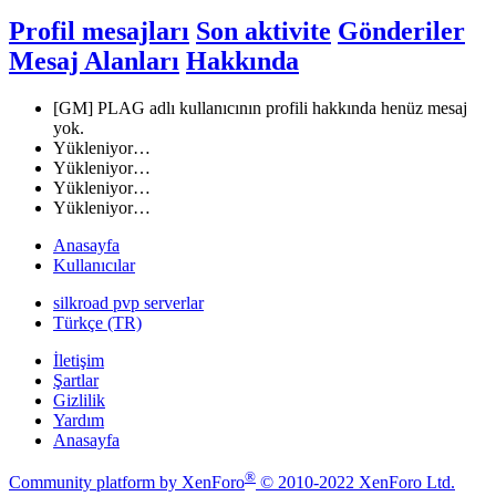
Profil mesajları
Son aktivite
Gönderiler
Mesaj Alanları
Hakkında
[GM] PLAG adlı kullanıcının profili hakkında henüz mesaj
yok.
Yükleniyor…
Yükleniyor…
Yükleniyor…
Yükleniyor…
Anasayfa
Kullanıcılar
silkroad pvp serverlar
Türkçe (TR)
İletişim
Şartlar
Gizlilik
Yardım
Anasayfa
®
Community platform by XenForo
© 2010-2022 XenForo Ltd.