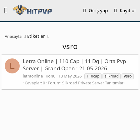
Giriş yap
Kayıt ol
Anasayfa
Etiketler
vsro
Letra Online | 110 Cap | 11 Dg | Orta Pvp
L
Server | Grand Open : 21.05.2026
letraonline
Konu
13 May 2026
110cap
silkroad
vsro
Cevaplar: 0
Forum:
Silkroad Private Server Tanıtımları