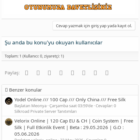
Cevap yazmak için giriş yap yada kayıt ol.
Şu anda bu konu'yu okuyan kullanıcılar
Toplam: 1 (Kullanıcı: 0, ziyaretçi: 1)
Facebook
Twitter
Reddit
Pinterest
Tumblr
WhatsApp
E-posta
Link
Paylaş:
Benzer konular
Yodel Online /// 100 Cap /// Only China /// Free Silk
Başlatan Meonya
Çarşamba saat 03:59'de
Cevaplar: 0
Silkroad Private Server Tanıtımları
Velorix Online | 120 Cap EU & CH | Coin System | Free
Silk | Full Etkinlik Event | Beta : 29.05.2026 | G.O :
05.06.2026
Başlatan velorix_online
23 May 2026
Cevaplar: 0