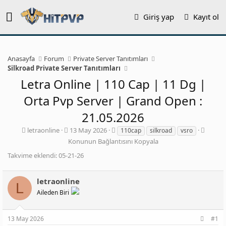
Giriş yap
Kayıt ol
Anasayfa
Forum
Private Server Tanıtımları
Silkroad Private Server Tanıtımları
Letra Online | 110 Cap | 11 Dg |
Orta Pvp Server | Grand Open :
21.05.2026
K
B
E
K
letraonline
13 May 2026
110cap
silkroad
vsro
o
a
t
o
Konunun Bağlantısını Kopyala
n
ş
i
n
Takvime eklendi: 05-21-26
b
l
k
u
u
a
e
n
y
n
t
u
letraonline
u
g
l
n
L
Aileden Biri
b
ı
e
B
a
ç
r
a
ş
t
ğ
13 May 2026
#1
l
a
l