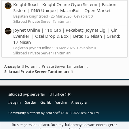
Knight-Road | Knight Online Oyun Sistemi | Faction
Sistem | RNG Unique | MacroBot | Open Market
Başlatan knightroad
25 Mar 2026
Cevaplar: 0
Silkroad Private Server Tanıtımları
Joynet Online | 110 Cap | Rekabetçi Joynet Ligi | Çin
Eventleri | Özel Drop & Box | Beta: 13 Nisan | Grand:
17 Nisan
Başlatan JoynetOnline
19 Mar 2026
Cevaplar: 0
Silkroad Private Server Tanıtımları
Anasayfa
Forum
Private Server Tanıtımları
Silkroad Private Server Tanıtımları
silkroad pvp serverlar
Türkçe (TR)
İletişim
Şartlar
Gizlilik
Yardım
Anasayfa
®
Community platform by XenForo
© 2010-2022 XenForo Ltd.
Bu site çerezler kullanır. Bu siteyi kullanmaya devam ederek çerez