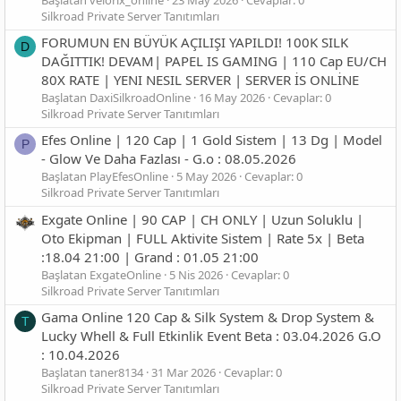
Silkroad Private Server Tanıtımları
FORUMUN EN BÜYÜK AÇILIŞI YAPILDI! 100K SILK
D
DAĞITTIK! DEVAM| PAPEL IS GAMING | 110 Cap EU/CH
80X RATE | YENI NESIL SERVER | SERVER İS ONLİNE
Başlatan DaxiSilkroadOnline
16 May 2026
Cevaplar: 0
Silkroad Private Server Tanıtımları
Efes Online | 120 Cap | 1 Gold Sistem | 13 Dg | Model
P
- Glow Ve Daha Fazlası - G.o : 08.05.2026
Başlatan PlayEfesOnline
5 May 2026
Cevaplar: 0
Silkroad Private Server Tanıtımları
Exgate Online | 90 CAP | CH ONLY | Uzun Soluklu |
Oto Ekipman | FULL Aktivite Sistem | Rate 5x | Beta
:18.04 21:00 | Grand : 01.05 21:00
Başlatan ExgateOnline
5 Nis 2026
Cevaplar: 0
Silkroad Private Server Tanıtımları
Gama Online 120 Cap & Silk System & Drop System &
T
Lucky Whell & Full Etkinlik Event Beta : 03.04.2026 G.O
: 10.04.2026
Başlatan taner8134
31 Mar 2026
Cevaplar: 0
Silkroad Private Server Tanıtımları